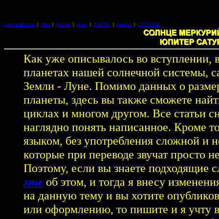
www.uralkm.ru
|
9bet
|
hitclub
|
dabet
|
MAN88
|
sunwin
|
LUCKY88
Как уже описывалось во вступлении, в
планетах нашей солнечной системы, с
Земли - Луне. Помимо данных о разме
планеты, здесь вы также сможете найт
циклах и многом другом. Все статьи 
наглядно понять написанное. Кроме т
языком, без употребления сложной и 
которые при переводе звучат просто н
Поэтому, если вы знаете подходящие с
мне
об этом, и тогда я внесу изменени
на данную тему и вы хотите опубликов
или оформлению, то пишите и я учту 